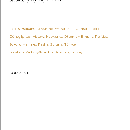
Studies,
5/3 (1974): 233-239.
Labels:
Balkans
Devşirme
Emrah Safa Gürkan
Factions
Güneş Işıksel
History
Networks
Ottoman Empire
Politics
Sokollu Mehmed Pasha
Sultans
Türkçe
Location:
Kadıköy/Istanbul Province, Turkey
COMMENTS