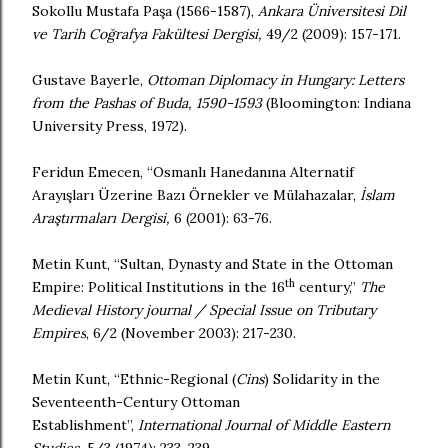
Sokollu Mustafa Paşa (1566-1587),
Ankara Üniversitesi Dil
ve Tarih Coğrafya Fakültesi Dergisi,
49/2 (2009): 157-171.
Gustave Bayerle
,
Ottoman Diplomacy in Hungary: Letters
from the Pashas of Buda, 1590-1593
(Bloomington: Indiana
University Press, 1972).
Feridun Emecen, “Osmanlı Hanedanına Alternatif
Arayışları Üzerine Bazı Örnekler ve Mülahazalar,
İslam
Araştırmaları Dergisi,
6 (2001): 63-76.
Metin Kunt, “Sultan, Dynasty and State in the Ottoman
th
Empire: Political Institutions in the 16
century,”
The
Medieval History journal / Special Issue on Tributary
Empires
, 6/2 (November 2003): 217-230.
Metin Kunt, “Ethnic-Regional (
Cins
) Solidarity in the
Seventeenth-Century Ottoman
Establishment”,
International Journal of Middle Eastern