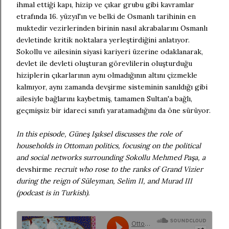
ihmal ettiği kapı, hizip ve çıkar grubu gibi kavramlar
etrafında 16. yüzyıl'ın ve belki de Osmanlı tarihinin en
muktedir vezirlerinden birinin nasıl akrabalarını Osmanlı
devletinde kritik noktalara yerleştirdiğini anlatıyor.
Sokollu ve ailesinin siyasi kariyeri üzerine odaklanarak,
devlet ile devleti oluşturan görevlilerin oluşturduğu
hiziplerin çıkarlarının aynı olmadığının altını çizmekle
kalmıyor, aynı zamanda devşirme sisteminin sanıldığı gibi
ailesiyle bağlarını kaybetmiş, tamamen Sultan'a bağlı,
geçmişsiz bir idareci sınıfı yaratamadığını da öne sürüyor.
In this episode, Güneş Işıksel discusses the role of
households in Ottoman politics, focusing on the political
and social networks surrounding Sokollu Mehmed Paşa, a
devshirme
recruit who rose to the ranks of Grand Vizier
during the reign of Süleyman, Selim II, and Murad III
(podcast is in Turkish).