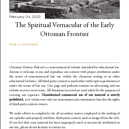
February 04, 2022
The Spiritual Vernacular of the Early
Ottoman Frontier
Post a Comment
Ottoman History Podcast is a noncommerical website intended for educational use.
Anyone is welcome to use and reproduce our content
with proper attribution under
the terms of noncommercial fair use within the classroom setting or on other
educational websites. All third-party content is used either with express permission or
under the terms of fair use. Our page and podcasts contain no advertising and our
website receives no revenue. All donations received are used solely for the purposes of
covering our expenses.
Unauthorized commercial use of our material is strictly
prohibited
, as it violates not only our noncommercial commitment but also the rights
of third-party content owners.
We make efforts to completely cite all secondary sources employed in the making of
our episodes and properly attribute third-party content such as images from the web.
If you feel that your material has been improperly used or incorrectly attributed on
our site, please do not hesitate to contact us.