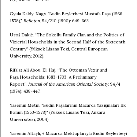
Gyula Kaldy-Nagy, "
Budin Beylerbeyi Mustafa Paşa (1566-
1578),"
Belleten
, 54/210 (1990): 649-663.
Uroš Dakić, “The Sokollu Family Clan and the Politics of
Vizierial Households in the Second Half of the Sixteenth
Century” (Yüksek Lisans Tezi, Central European
University, 2012).
Rifa’at Ali Abou-El-Haj, “
The Ottoman Vezir and
Pa
şa
Households: 1683-1703: A Preliminary
Report”,
Journal of the American Oriental Society,
94/4
(1974): 438-447.
Yasemin Metin, "Budin Paşalarının Macarca Yazışmaları Ilk
Bölüm (1553-1578)" (Yüksek Lisans Tezi, Ankara
Üniversitesi, 2004)
Yasemin Altaylı, « Macarca Mektuplarıyla Budin Beylerbeyi