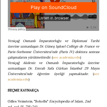
Yeniçağ Osmanlı İmparatorluğu ve Diplomasi Tarihi
üzerine uzmanlaşan Dr. Güneş Işıksel Collège de France ve
Paris-Sorbonne Üniversitesi'nde (Paris IV) doktora sonrası
çalışmalarını yürütmektedir.
(
see academia.edu
)
Yeniçağ Akdeniz ve Osmanlı İmparatorluğu üzerine
uzmanlaşan Dr. Emrah Safa Gürkan İstanbul 29 Mayıs
Üniversitesi'nde öğretim üyeliği yapmaktadır.
(
see
academia.edu
)
SEÇME KAYNAKÇA
Gilles Veinstein, "
Sokollu"
Encyclopedia of Islam, 2nd
ed.,
vol. IX, 735-742.