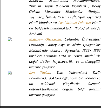
Ender'in, "Mümkündür Mucizeler-Rafael
Torel'in Hayatı (Gözlem Yayınları) , Kolay
Gelsin: Meslekler &Mekanlar (İletişim
Yayınları), İsmiyle Yaşamak (İletişim Yayınları)
isimli kitapları ve
Las Ultimas Palavras
isimli
bir belgeseli bulunmaktadır. (Fotoğraf: Berge
Arabian)
Matthew Ghazarian
, Columbia Üniversitesi
Ortadoğu, Güney Asya ve Afrika Çalışmaları
Bölümü'nde doktora öğrencisi. 1839- 1893
tarihleri arasında Orta ve Doğu Anadolu’da
doğal afetler, hayırseverlik, ve mehzepçilik
üzerine çalışıyor.
Işın Taylan
, Yale Universitesi Tarih
Bölümü'nde doktora öğrencisi. On yedinci ve
on sekizinci yüzyıllarda Osmanlı
entellektüellerinin coğrafi bilgi üretimi
üzerine çalışıyor.