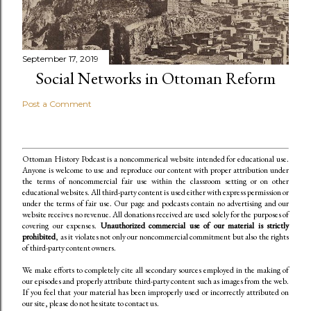
September 17, 2019
Social Networks in Ottoman Reform
Post a Comment
Ottoman History Podcast is a noncommerical website intended for educational use.
Anyone is welcome to use and reproduce our content
with proper attribution under
the terms of noncommercial fair use within the classroom setting or on other
educational websites. All third-party content is used either with express permission or
under the terms of fair use. Our page and podcasts contain no advertising and our
website receives no revenue. All donations received are used solely for the purposes of
covering our expenses.
Unauthorized commercial use of our material is strictly
prohibited
, as it violates not only our noncommercial commitment but also the rights
of third-party content owners.
We make efforts to completely cite all secondary sources employed in the making of
our episodes and properly attribute third-party content such as images from the web.
If you feel that your material has been improperly used or incorrectly attributed on
our site, please do not hesitate to contact us.