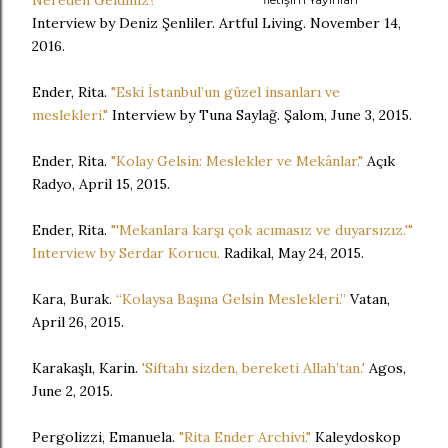
Nereden Geldiniz?'"
Interview by Deniz Şenliler. Artful Living. November 14,
2016.
Ender, Rita.
"Eski İstanbul’un güzel insanları ve
meslekleri."
Interview by Tuna Saylağ. Şalom, June 3, 2015.
Ender, Rita.
"Kolay Gelsin: Meslekler ve Mekânlar."
Açık
Radyo, April 15, 2015.
Ender, Rita.
"'Mekanlara karşı çok acımasız ve duyarsızız.'"
Interview by Serdar Korucu.
Radikal, May 24, 2015.
Kara, Burak.
“Kolaysa Başına Gelsin Meslekleri.”
Vatan,
April 26, 2015.
Karakaşlı, Karin.
'Siftahı sizden, bereketi Allah’tan.'
Agos,
June 2, 2015.
Pergolizzi, Emanuela.
"Rita Ender Archivi."
Kaleydoskop