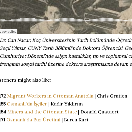
Dr. Can Nacar, Koç Üniversitesi'nin Tarih Bölümünde Öğretim
Seçil Yılmaz, CUNY Tarih Bölümü’nde Doktora Öğrencisi. Ge
Cumhuriyet Dönemi’nde salgın hastalıklar, tıp ve toplumsal c
frenginin sosyal tarihi üzerine doktora araştırmasına devam 
steners might also like:
172
Migrant Workers in Ottoman Anatolia
| Chris Gratien
155
Osmanlı'da İşçiler
| Kadir Yıldırım
154
Miners and the Ottoman State
| Donald Quataert
171
Osmanlı'da Buz Üretimi
| Burcu Kurt