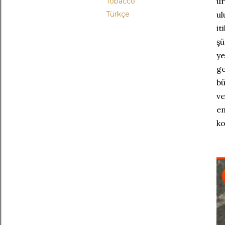
ür
Tobacco
Türkçe
ul
it
şü
ye
ge
bü
ve
em
ko