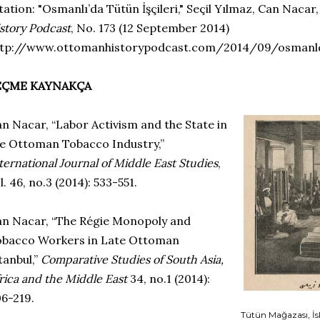
tation: "Osmanlı’da Tütün İşçileri," Seçil Yılmaz, Can Nacar
story Podcast
, No. 173 (12 September 2014)
ttp://www.ottomanhistorypodcast.com/2014/09/osmanlda-
EÇME KAYNAKÇA
n Nacar, “Labor Activism and the State in
e Ottoman Tobacco Industry,”
ternational Journal of Middle East Studies
,
l. 46, no.3 (2014): 533-551.
n Nacar, “The Régie Monopoly and
obacco Workers in Late Ottoman
tanbul,”
Comparative Studies of South Asia,
rica and the Middle East
34, no.1 (2014):
6-219.
Tütün Mağazası, İske