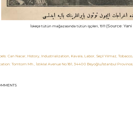
(Source: Yani 
İskeçe tütün mağazasında tütün işçileri, 1911
els:
Can Nacar
History
Industrialization
Kavala
Labor
Seçil Yılmaz
Tobacco
cation:
Tomtom Mh., İstiklal Avenue No:181, 34400 Beyoğlu/Istanbul Province
OMMENTS