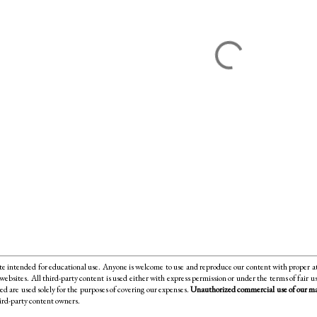
 intended for educational use. Anyone is welcome to use and reproduce our content
with proper a
 websites. All third-party content is used either with express permission or under the terms of fair 
ed are used solely for the purposes of covering our expenses.
Unauthorized commercial use of our mate
ird-party content owners.