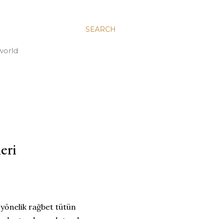
SEARCH
world
eri
 yönelik rağbet tütün