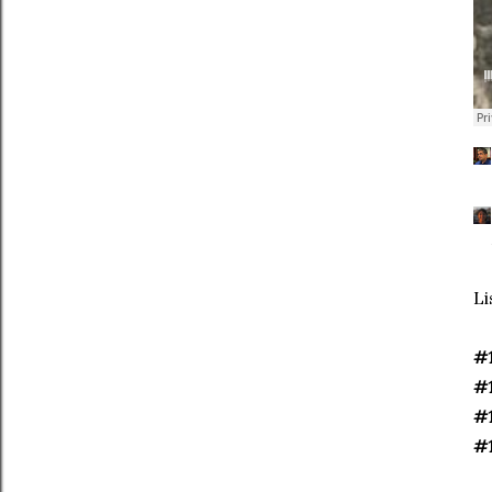
Li
#
#
#
#