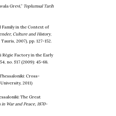
vala Grevi,”
Toplumsal Tarih
 Family in the Context of
nder, Culture and History
,
 Tauris, 2007), pp. 127-152.
 Régie Factory in the Early
l.54, no. S17 (2009): 45-68.
 Thessaloniki: Cross-
niversity, 2011)
essaloniki: The Great
s in War and Peace, 1870-