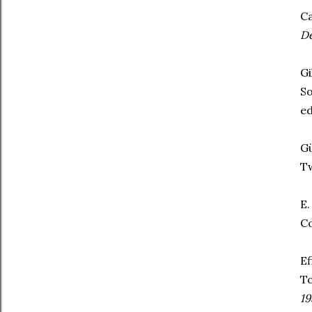
Ca
De
Gi
So
ed
Gü
Tw
E.
Co
Ef
To
19