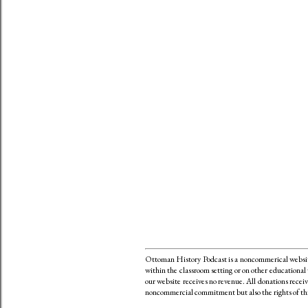
Ottoman History Podcast is a noncommerical website
within the classroom setting or on other educational
our website receives no revenue. All donations receiv
noncommercial commitment but also the rights of th