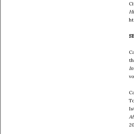
Ci
Hi
h
S
Ca
th
In
vo
Ca
T
Is
Af
20