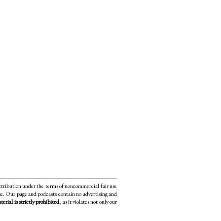
ttribution under the terms of noncommercial fair use
use. Our page and podcasts contain no advertising and
rial is strictly prohibited
, as it violates not only our