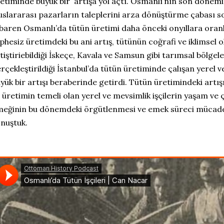
etiminde büyük bir artışa yol açtı. Osmanlı’nın son dönem
uslararası pazarların taleplerini arza dönüştürme çabası 
ibaren Osmanlı’da tütün üretimi daha önceki onyıllara oranl
phesiz üretimdeki bu ani artış, tütünün coğrafi ve iklimsel ol
tiştiriebildiği İskeçe, Kavala ve Samsun gibi tarımsal bölgele
rçekleştirildiği İstanbul’da tütün üretiminde çalışan yerel v
yük bir artışı beraberinde getirdi. Tütün üretimindeki artı
 üretimin temeli olan yerel ve mevsimlik işçilerin yaşam ve ç
eğinin bu dönemdeki örgütlenmesi ve emek süreci mücadel
nuştuk.