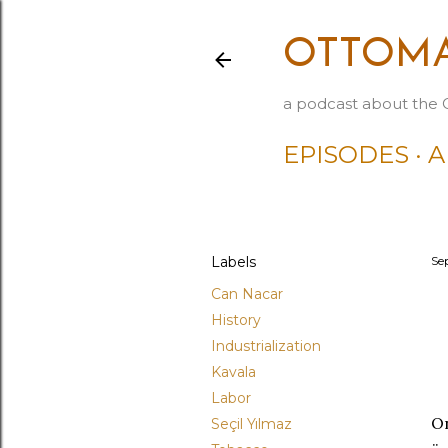
OTTOMA
a podcast about the 
EPISODES
A
Labels
Se
Can Nacar
History
Industrialization
Kavala
Labor
On
Seçil Yılmaz