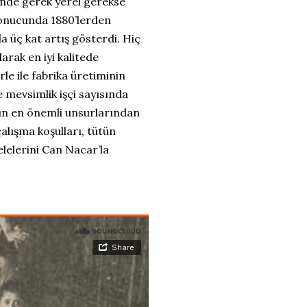
inde gerek yerel gerekse
sonucunda 1880’lerden
a üç kat artış gösterdi. Hiç
arak en iyi kalitede
rle ile fabrika üretiminin
e mevsimlik işçi sayısında
şın en önemli unsurlarından
alışma koşulları, tütün
elerini Can Nacar’la