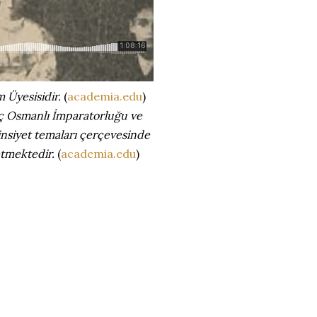
 Üyesisidir.
(
academia.edu
)
ç Osmanlı İmparatorluğu ve
insiyet temaları çerçevesinde
etmektedir.
(
academia.edu
)