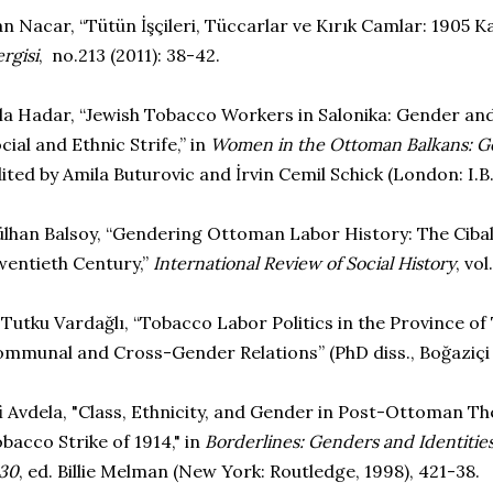
n Nacar, “Tütün İşçileri, Tüccarlar ve Kırık Camlar: 1905 Ka
rgisi
, no.213 (2011): 38-42.
la Hadar, “Jewish Tobacco Workers in Salonika: Gender and
cial and Ethnic Strife,” in
Women in the Ottoman Balkans: Ge
ited by Amila Buturovic and İrvin Cemil Schick (London: I.B.
lhan Balsoy, “Gendering Ottoman Labor History: The Cibali
entieth Century,”
International Review of Social History
, vo
 Tutku Vardağlı, “Tobacco Labor Politics in the Province of
mmunal and Cross-Gender Relations” (PhD diss., Boğaziçi U
i Avdela, "Class, Ethnicity, and Gender in Post-Ottoman Th
bacco Strike of 1914," in
Borderlines: Genders and Identitie
30
, ed. Billie Melman (New York: Routledge, 1998), 421-38.