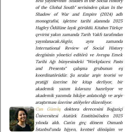
Brill yayınevinin "Studies in the Social History
of the Global South" serisinden çıkan In the
Shadow of War and Empire (2024) adlı
monografisi, işletme tarihi alanında 2025
Hagley Ödülüne layık görüldü. Kitabın Türkçe
çevirisi yakın zamanda Tarih Vakfı tarafından
yayınlanacak.Akgöz, aynı zamanda
International Review of Social History
dergisinin yönetici editörü ve Avrupa Emek
Tarihi Ağı bünyesindeki "Workplaces: Pasts
and Presents" çalışma grubunun eş
koordinatörüdür. Şu sıralar arşiv teorisi ve
pratiği üzerine bir kitap derliyor, bir
akademik yazım kılavuzu hazırlıyor ve
akademik yazımda hikâye anlatıcılığı ve arşiv
araştırması üzerine atölyeler düzenliyor.
Can Gümüş
doktora derecesini Boğaziçi
Üniversitesi Atatürk Enstitüsü’nden 2025
yılında aldı. Can’ın geç dönem Osmanlı
İstanbul'unda hijyen, kentsel dönüşüm ve