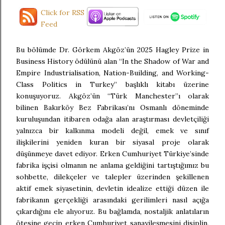
Click for RSS
Feed
Bu bölümde Dr. Görkem Akgöz’ün 2025 Hagley Prize in
Business History ödülünü alan “In the Shadow of War and
Empire Industrialisation, Nation-Building, and Working-
Class Politics in Turkey” başlıklı kitabı üzerine
konuşuyoruz. Akgöz’ün “Türk Manchester”ı olarak
bilinen Bakırköy Bez Fabrikası’nı Osmanlı döneminde
kuruluşundan itibaren odağa alan araştırması devletçiliği
yalnızca bir kalkınma modeli değil, emek ve sınıf
ilişkilerini yeniden kuran bir siyasal proje olarak
düşünmeye davet ediyor. Erken Cumhuriyet Türkiye’sinde
fabrika işçisi olmanın ne anlama geldiğini tartıştığımız bu
sohbette, dilekçeler ve talepler üzerinden şekillenen
aktif emek siyasetinin, devletin idealize ettiği düzen ile
fabrikanın gerçekliği arasındaki gerilimleri nasıl açığa
çıkardığını ele alıyoruz. Bu bağlamda, nostaljik anlatıların
ötesine geçip erken Cumhuriyet sanayileşmesini disiplin,