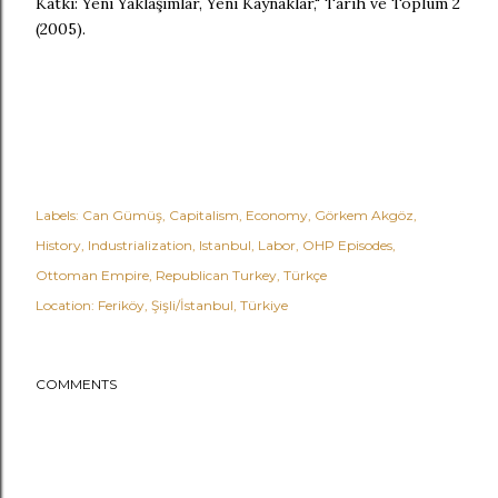
Katkı: Yeni Yaklaşımlar, Yeni Kaynaklar," Tarih ve Toplum 2
(2005).
Labels:
Can Gümüş
Capitalism
Economy
Görkem Akgöz
History
Industrialization
Istanbul
Labor
OHP Episodes
Ottoman Empire
Republican Turkey
Türkçe
Location:
Feriköy, Şişli/İstanbul, Türkiye
COMMENTS