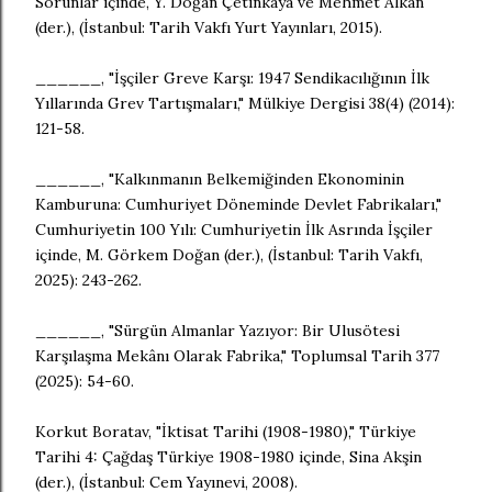
Sorunlar içinde, Y. Doğan Çetinkaya ve Mehmet Alkan
(der.), (İstanbul: Tarih Vakfı Yurt Yayınları, 2015).
______, "İşçiler Greve Karşı: 1947 Sendikacılığının İlk
Yıllarında Grev Tartışmaları," Mülkiye Dergisi 38(4) (2014):
121-58.
______, "Kalkınmanın Belkemiğinden Ekonominin
Kamburuna: Cumhuriyet Döneminde Devlet Fabrikaları,"
Cumhuriyetin 100 Yılı: Cumhuriyetin İlk Asrında İşçiler
içinde, M. Görkem Doğan (der.), (İstanbul: Tarih Vakfı,
2025): 243-262.
______, "Sürgün Almanlar Yazıyor: Bir Ulusötesi
Karşılaşma Mekânı Olarak Fabrika," Toplumsal Tarih 377
(2025): 54-60.
Korkut Boratav, "İktisat Tarihi (1908-1980)," Türkiye
Tarihi 4: Çağdaş Türkiye 1908-1980 içinde, Sina Akşin
(der.), (İstanbul: Cem Yayınevi, 2008).