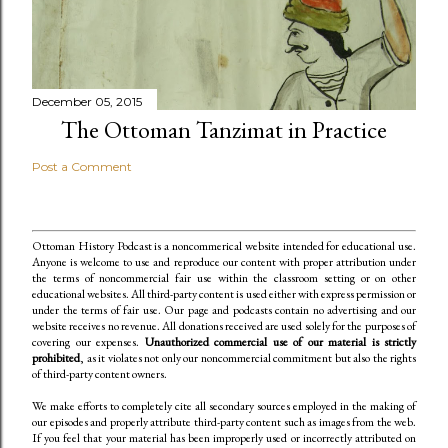
December 05, 2015
The Ottoman Tanzimat in Practice
Post a Comment
Ottoman History Podcast is a noncommerical website intended for educational use.
Anyone is welcome to use and reproduce our content
with proper attribution under
the terms of noncommercial fair use within the classroom setting or on other
educational websites. All third-party content is used either with express permission or
under the terms of fair use. Our page and podcasts contain no advertising and our
website receives no revenue. All donations received are used solely for the purposes of
covering our expenses.
Unauthorized commercial use of our material is strictly
prohibited
, as it violates not only our noncommercial commitment but also the rights
of third-party content owners.
We make efforts to completely cite all secondary sources employed in the making of
our episodes and properly attribute third-party content such as images from the web.
If you feel that your material has been improperly used or incorrectly attributed on